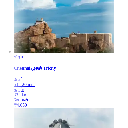
சிறப்பு
Chennai
முதல்
Trichy
நேரம்
5 hr 20 min
தூரம்
332
km
செடான்
₹
4,650