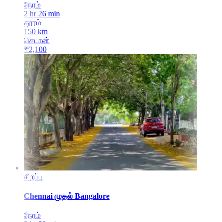
நேரம்
2 hr 26 min
தூரம்
150
km
செடான்
₹
2,100
சிறப்பு
Chennai
முதல்
Bangalore
நேரம்