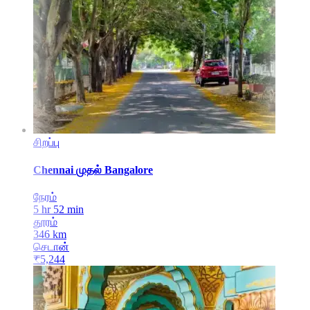
சிறப்பு
Chennai
முதல்
Bangalore
நேரம்
5 hr 52 min
தூரம்
346
km
செடான்
₹
5,244