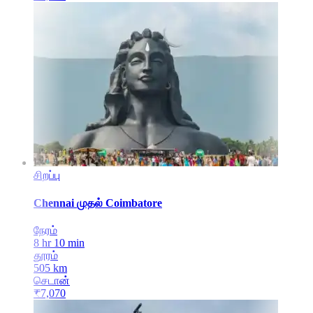
சிறப்பு
Chennai
முதல்
Coimbatore
நேரம்
8 hr 10 min
தூரம்
505
km
செடான்
₹
7,070