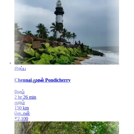
சிறப்பு
Chennai
முதல்
Pondicherry
நேரம்
2 hr 26 min
தூரம்
150
km
செடான்
₹
2,100