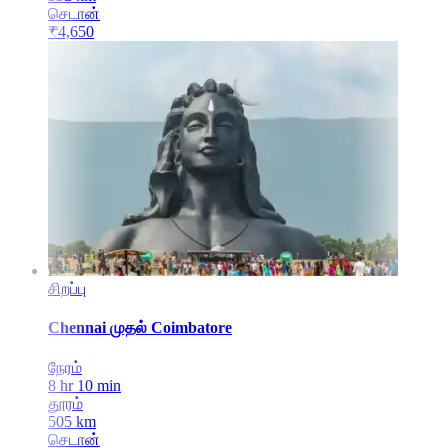
செடான்
₹
4,650
சிறப்பு
Chennai
முதல்
Coimbatore
நேரம்
8 hr 10 min
தூரம்
505
km
செடான்