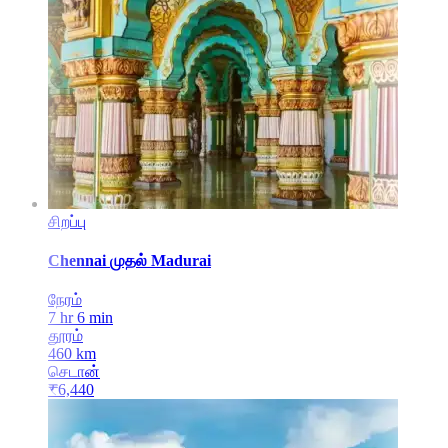
சிறப்பு
Chennai
முதல்
Madurai
நேரம்
7 hr 6 min
தூரம்
460
km
செடான்
₹
6,440