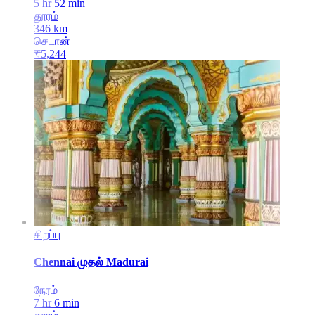
5 hr 52 min
தூரம்
346
km
செடான்
₹
5,244
சிறப்பு
Chennai
முதல்
Madurai
நேரம்
7 hr 6 min