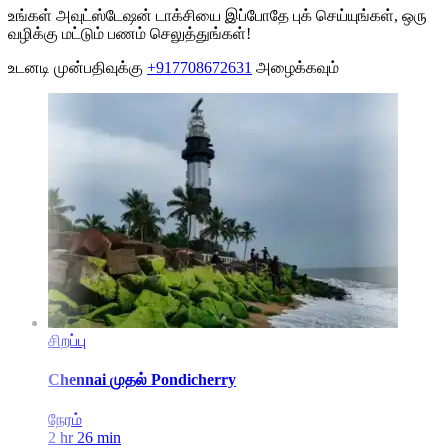
உங்கள் அவுட்ஸ்டேஷன் டாக்சியை இப்போதே புக் செய்யுங்கள், ஒரு
வழிக்கு மட்டும் பணம் செலுத்துங்கள்!
உடனடி முன்பதிவுக்கு
+917708672631
அழைக்கவும்
சிறப்பு
Chennai
முதல்
Pondicherry
நேரம்
2 hr 26 min