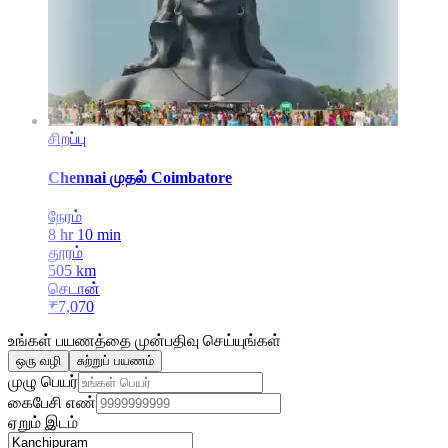
சிறப்பு
Chennai
முதல்
Coimbatore
நேரம்
8 hr 10 min
தூரம்
505
km
செடான்
₹
7,070
உங்கள் பயணத்தை முன்பதிவு செய்யுங்கள்
ஒரு வழி
சுற்றுப் பயணம்
முழு பெயர்
கைபேசி எண்
ஏறும் இடம்