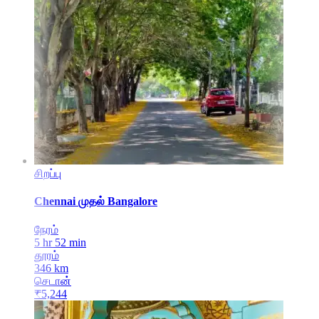
சிறப்பு
Chennai
முதல்
Bangalore
நேரம்
5 hr 52 min
தூரம்
346
km
செடான்
₹
5,244