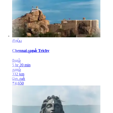
சிறப்பு
Chennai
முதல்
Trichy
நேரம்
5 hr 20 min
தூரம்
332
km
செடான்
₹
4,650