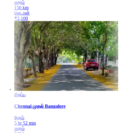
தூரம்
150
km
செடான்
₹
2,100
சிறப்பு
Chennai
முதல்
Bangalore
நேரம்
5 hr 52 min
தூரம்