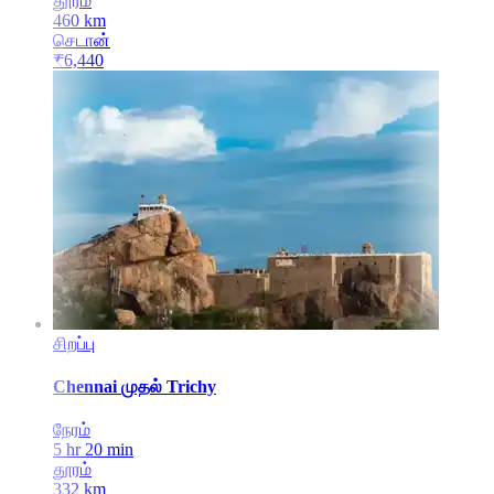
தூரம்
460
km
செடான்
₹
6,440
சிறப்பு
Chennai
முதல்
Trichy
நேரம்
5 hr 20 min
தூரம்
332
km