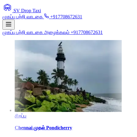
SV Drop Taxi
முகப்பு
பற்றி
வாடகை
+917708672631
முகப்பு
பற்றி
வாடகை
அழைக்கவும் +917708672631
சிறப்பு
Chennai
முதல்
Pondicherry