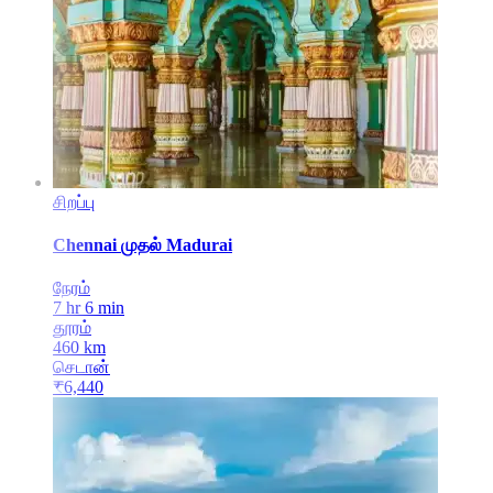
சிறப்பு
Chennai
முதல்
Madurai
நேரம்
7 hr 6 min
தூரம்
460
km
செடான்
₹
6,440