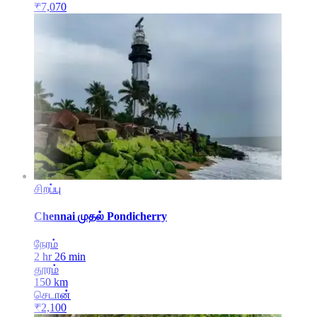
₹
7,070
சிறப்பு
Chennai
முதல்
Pondicherry
நேரம்
2 hr 26 min
தூரம்
150
km
செடான்
₹
2,100