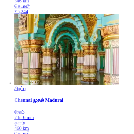
346
km
செடான்
₹
5,244
சிறப்பு
Chennai
முதல்
Madurai
நேரம்
7 hr 6 min
தூரம்
460
km
செடான்