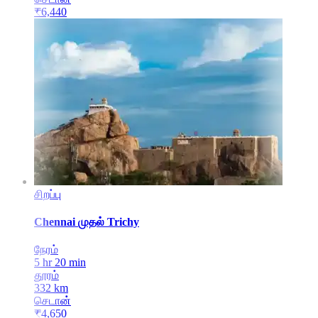
₹
6,440
சிறப்பு
Chennai
முதல்
Trichy
நேரம்
5 hr 20 min
தூரம்
332
km
செடான்
₹
4,650