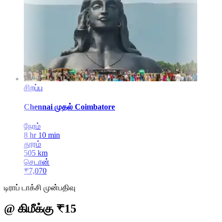
சிறப்பு
Chennai
முதல்
Coimbatore
நேரம்
8 hr 10 min
தூரம்
505
km
செடான்
₹
7,070
டிராப் டாக்சி முன்பதிவு
@ கிமீக்கு ₹15