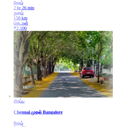
நேரம்
2 hr 26 min
தூரம்
150
km
செடான்
₹
2,100
சிறப்பு
Chennai
முதல்
Bangalore
நேரம்