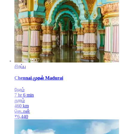
சிறப்பு
Chennai
முதல்
Madurai
நேரம்
7 hr 6 min
தூரம்
460
km
செடான்
₹
6,440