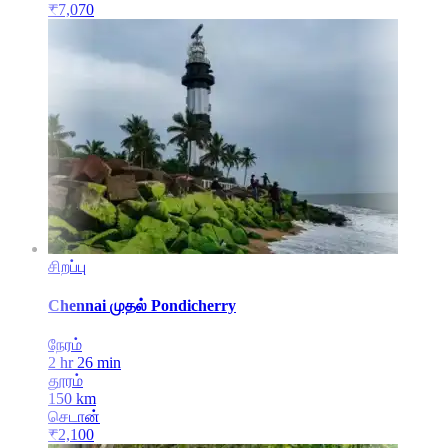
₹
7,070
சிறப்பு
Chennai
முதல்
Pondicherry
நேரம்
2 hr 26 min
தூரம்
150
km
செடான்
₹
2,100