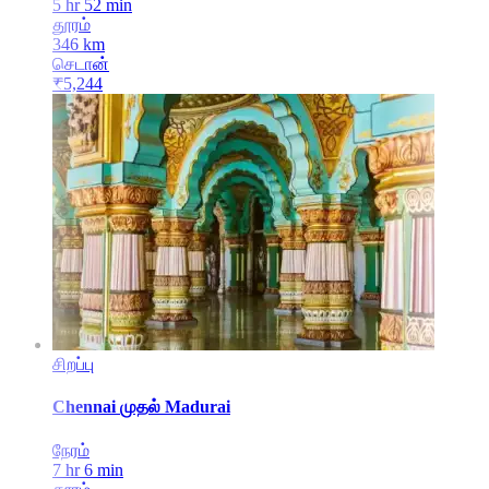
5 hr 52 min
தூரம்
346
km
செடான்
₹
5,244
சிறப்பு
Chennai
முதல்
Madurai
நேரம்
7 hr 6 min