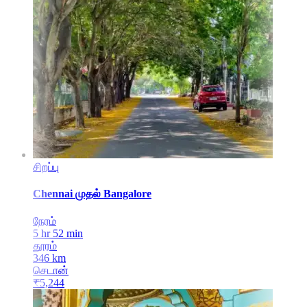
சிறப்பு
Chennai
முதல்
Bangalore
நேரம்
5 hr 52 min
தூரம்
346
km
செடான்
₹
5,244