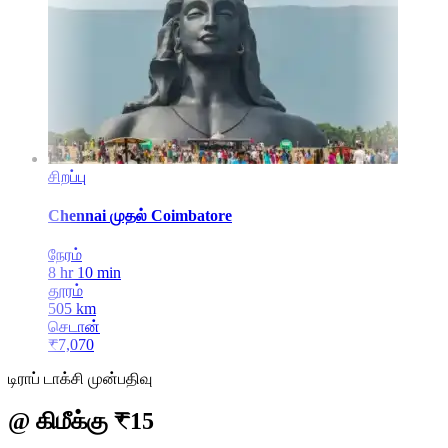
சிறப்பு
Chennai
முதல்
Coimbatore
நேரம்
8 hr 10 min
தூரம்
505
km
செடான்
₹
7,070
டிராப் டாக்சி முன்பதிவு
@ கிமீக்கு ₹15