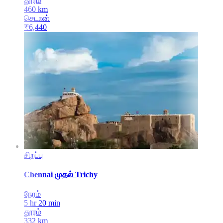
தூரம்
460
km
செடான்
₹
6,440
சிறப்பு
Chennai
முதல்
Trichy
நேரம்
5 hr 20 min
தூரம்
332
km