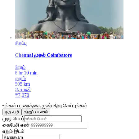
சிறப்பு
Chennai
முதல்
Coimbatore
நேரம்
8 hr 10 min
தூரம்
505
km
செடான்
₹
7,070
உங்கள் பயணத்தை முன்பதிவு செய்யுங்கள்
ஒரு வழி
சுற்றுப் பயணம்
முழு பெயர்
கைபேசி எண்
ஏறும் இடம்