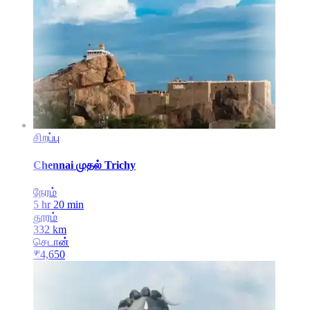
சிறப்பு
Chennai
முதல்
Trichy
நேரம்
5 hr 20 min
தூரம்
332
km
செடான்
₹
4,650