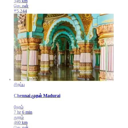
346
km
செடான்
₹
5,244
சிறப்பு
Chennai
முதல்
Madurai
நேரம்
7 hr 6 min
தூரம்
460
km
செடான்