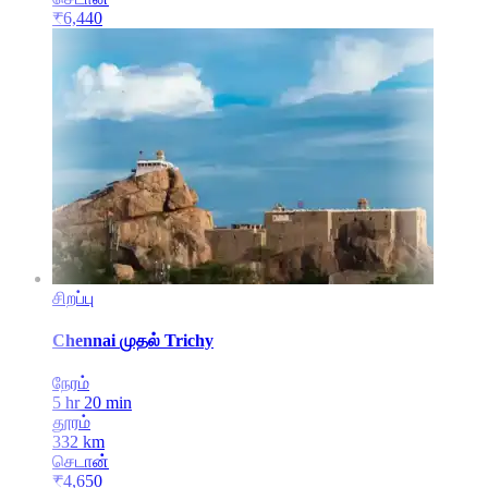
₹
6,440
சிறப்பு
Chennai
முதல்
Trichy
நேரம்
5 hr 20 min
தூரம்
332
km
செடான்
₹
4,650