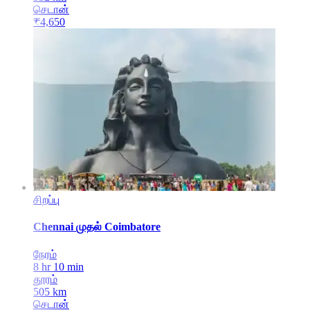
செடான்
₹
4,650
சிறப்பு
Chennai
முதல்
Coimbatore
நேரம்
8 hr 10 min
தூரம்
505
km
செடான்