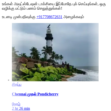
உங்கள் அவுட்ஸ்டேஷன் டாக்சியை இப்போதே புக் செய்யுங்கள், ஒரு
வழிக்கு மட்டும் பணம் செலுத்துங்கள்!
உடனடி முன்பதிவுக்கு
+917708672631
அழைக்கவும்
சிறப்பு
Chennai
முதல்
Pondicherry
நேரம்
2 hr 26 min