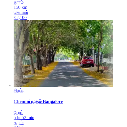
தூரம்
150
km
செடான்
₹
2,100
சிறப்பு
Chennai
முதல்
Bangalore
நேரம்
5 hr 52 min
தூரம்