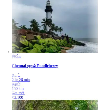
சிறப்பு
Chennai
முதல்
Pondicherry
நேரம்
2 hr 26 min
தூரம்
150
km
செடான்
₹
2,100