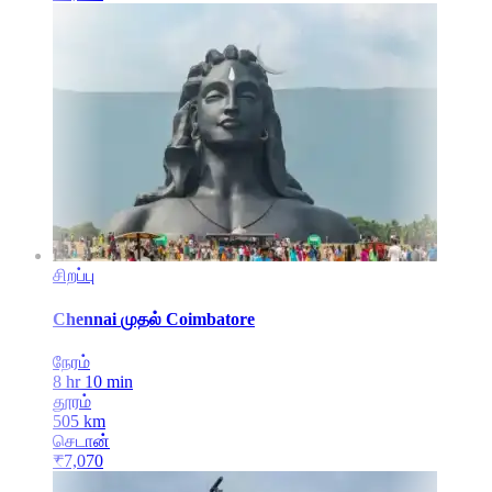
சிறப்பு
Chennai
முதல்
Coimbatore
நேரம்
8 hr 10 min
தூரம்
505
km
செடான்
₹
7,070