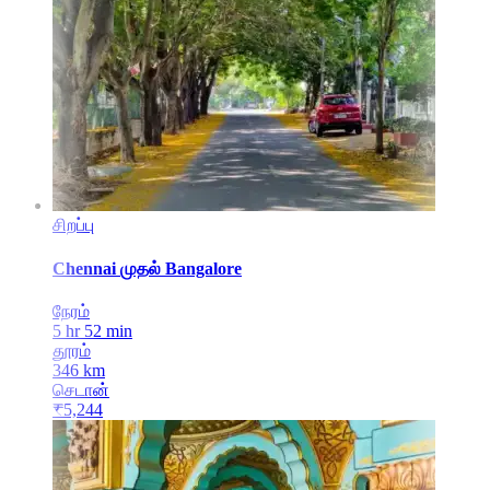
சிறப்பு
Chennai
முதல்
Bangalore
நேரம்
5 hr 52 min
தூரம்
346
km
செடான்
₹
5,244