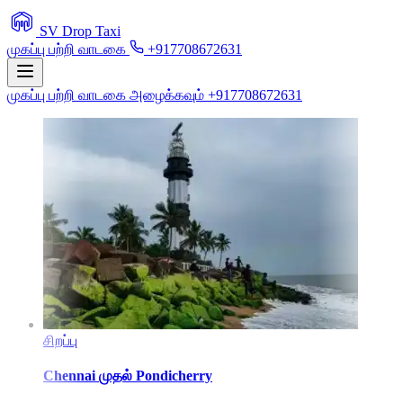
SV Drop Taxi
முகப்பு
பற்றி
வாடகை
+917708672631
முகப்பு
பற்றி
வாடகை
அழைக்கவும் +917708672631
சிறப்பு
Chennai
முதல்
Pondicherry