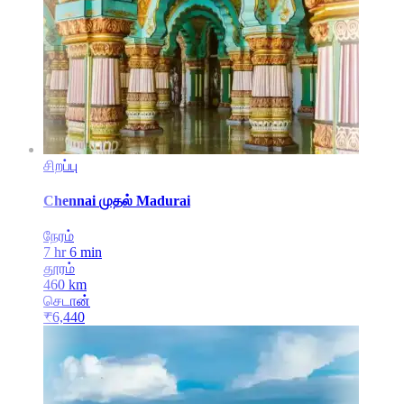
சிறப்பு
Chennai
முதல்
Madurai
நேரம்
7 hr 6 min
தூரம்
460
km
செடான்
₹
6,440