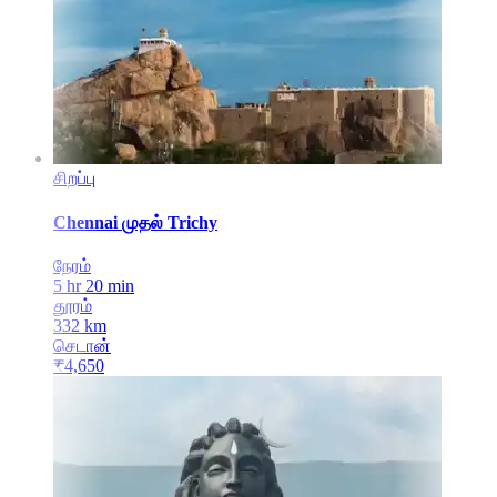
சிறப்பு
Chennai
முதல்
Trichy
நேரம்
5 hr 20 min
தூரம்
332
km
செடான்
₹
4,650