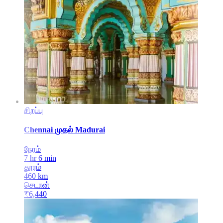
சிறப்பு
Chennai
முதல்
Madurai
நேரம்
7 hr 6 min
தூரம்
460
km
செடான்
₹
6,440