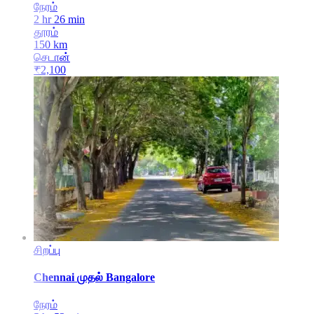
நேரம்
2 hr 26 min
தூரம்
150
km
செடான்
₹
2,100
சிறப்பு
Chennai
முதல்
Bangalore
நேரம்