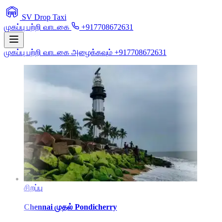
SV Drop Taxi
முகப்பு
பற்றி
வாடகை
+917708672631
முகப்பு
பற்றி
வாடகை
அழைக்கவும் +917708672631
சிறப்பு
Chennai
முதல்
Pondicherry