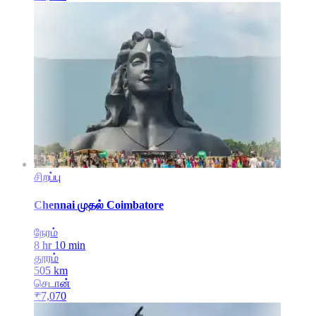
சிறப்பு
Chennai
முதல்
Coimbatore
நேரம்
8 hr 10 min
தூரம்
505
km
செடான்
₹
7,070