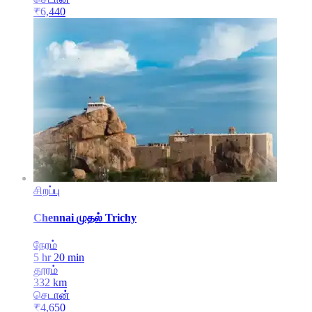
₹
6,440
சிறப்பு
Chennai
முதல்
Trichy
நேரம்
5 hr 20 min
தூரம்
332
km
செடான்
₹
4,650