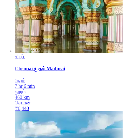
சிறப்பு
Chennai
முதல்
Madurai
நேரம்
7 hr 6 min
தூரம்
460
km
செடான்
₹
6,440