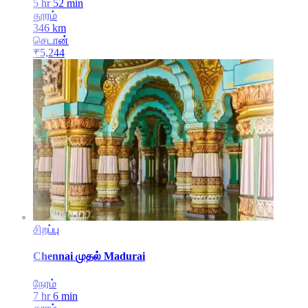
5 hr 52 min
தூரம்
346
km
செடான்
₹
5,244
சிறப்பு
Chennai
முதல்
Madurai
நேரம்
7 hr 6 min