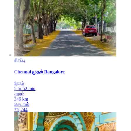
சிறப்பு
Chennai
முதல்
Bangalore
நேரம்
5 hr 52 min
தூரம்
346
km
செடான்
₹
5,244