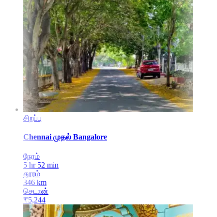
சிறப்பு
Chennai
முதல்
Bangalore
நேரம்
5 hr 52 min
தூரம்
346
km
செடான்
₹
5,244