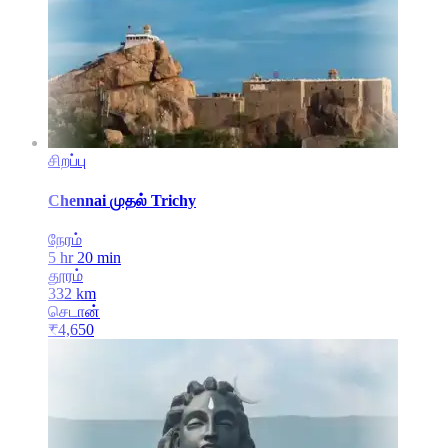
சிறப்பு
Chennai
முதல்
Trichy
நேரம்
5 hr 20 min
தூரம்
332
km
செடான்
₹
4,650