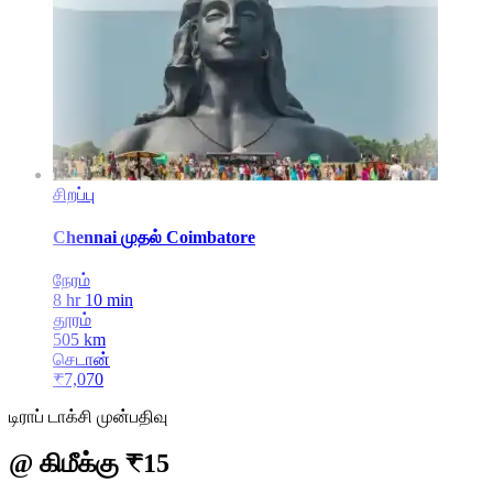
சிறப்பு
Chennai
முதல்
Coimbatore
நேரம்
8 hr 10 min
தூரம்
505
km
செடான்
₹
7,070
டிராப் டாக்சி முன்பதிவு
@ கிமீக்கு ₹15