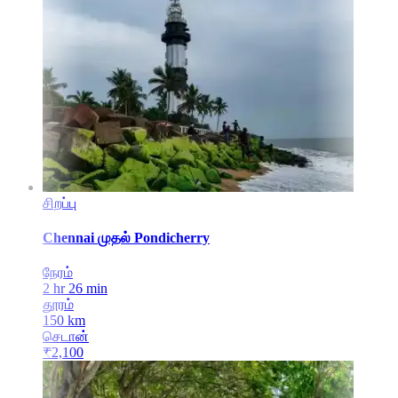
சிறப்பு
Chennai
முதல்
Pondicherry
நேரம்
2 hr 26 min
தூரம்
150
km
செடான்
₹
2,100