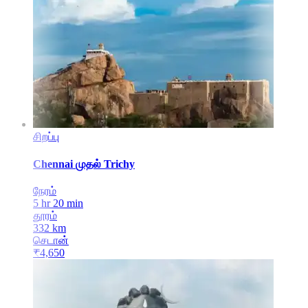
சிறப்பு
Chennai
முதல்
Trichy
நேரம்
5 hr 20 min
தூரம்
332
km
செடான்
₹
4,650