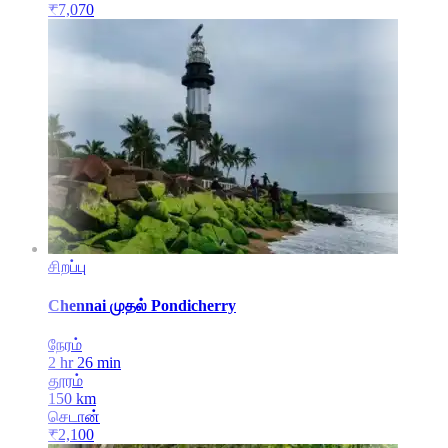
₹
7,070
சிறப்பு
Chennai
முதல்
Pondicherry
நேரம்
2 hr 26 min
தூரம்
150
km
செடான்
₹
2,100