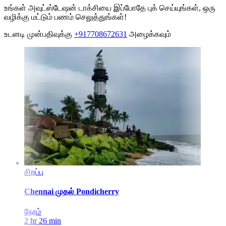
உங்கள் அவுட்ஸ்டேஷன் டாக்சியை இப்போதே புக் செய்யுங்கள், ஒரு
வழிக்கு மட்டும் பணம் செலுத்துங்கள்!
உடனடி முன்பதிவுக்கு
+917708672631
அழைக்கவும்
சிறப்பு
Chennai
முதல்
Pondicherry
நேரம்
2 hr 26 min