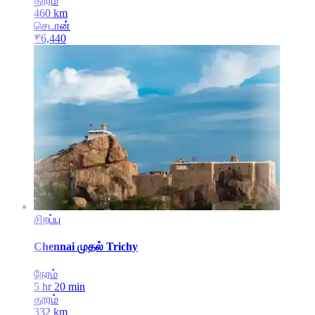
தூரம்
460
km
செடான்
₹
6,440
சிறப்பு
Chennai
முதல்
Trichy
நேரம்
5 hr 20 min
தூரம்
332
km