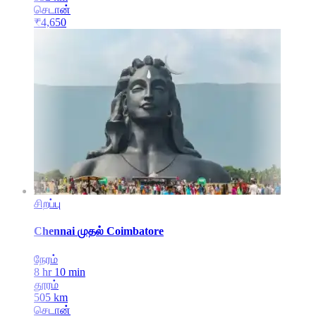
செடான்
₹
4,650
சிறப்பு
Chennai
முதல்
Coimbatore
நேரம்
8 hr 10 min
தூரம்
505
km
செடான்