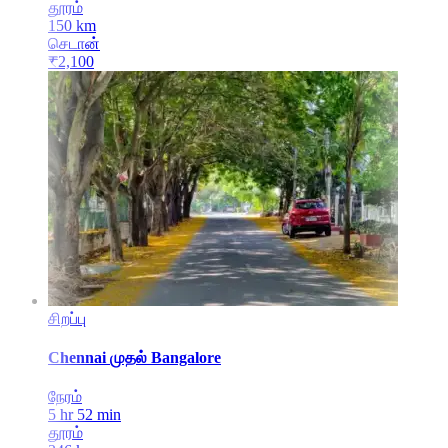
தூரம்
150
km
செடான்
₹
2,100
சிறப்பு
Chennai
முதல்
Bangalore
நேரம்
5 hr 52 min
தூரம்