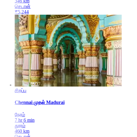
346
km
செடான்
₹
5,244
சிறப்பு
Chennai
முதல்
Madurai
நேரம்
7 hr 6 min
தூரம்
460
km
செடான்