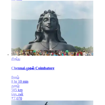
சிறப்பு
Chennai
முதல்
Coimbatore
நேரம்
8 hr 10 min
தூரம்
505
km
செடான்
₹
7,070