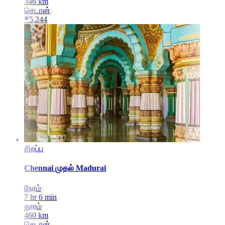
346
km
செடான்
₹
5,244
சிறப்பு
Chennai
முதல்
Madurai
நேரம்
7 hr 6 min
தூரம்
460
km
செடான்