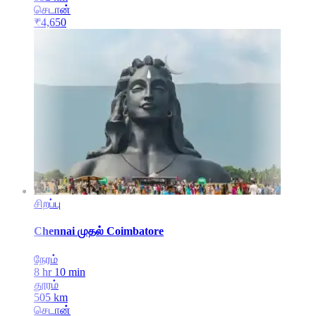
செடான்
₹
4,650
சிறப்பு
Chennai
முதல்
Coimbatore
நேரம்
8 hr 10 min
தூரம்
505
km
செடான்