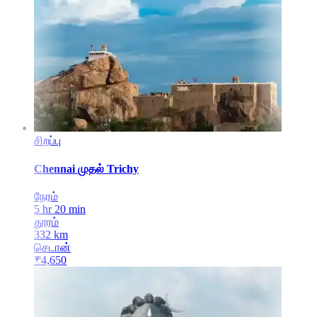
சிறப்பு
Chennai
முதல்
Trichy
நேரம்
5 hr 20 min
தூரம்
332
km
செடான்
₹
4,650