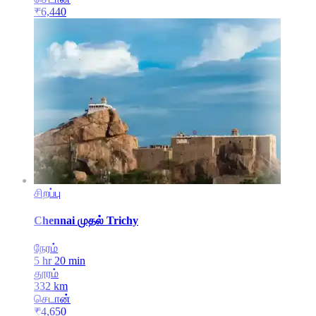
₹
6,440
சிறப்பு
Chennai
முதல்
Trichy
நேரம்
5 hr 20 min
தூரம்
332
km
செடான்
₹
4,650