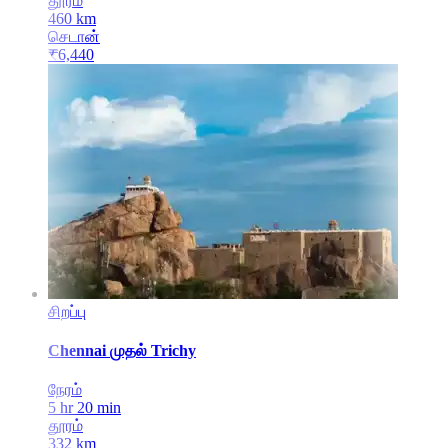
தூரம்
460
km
செடான்
₹
6,440
சிறப்பு
Chennai
முதல்
Trichy
நேரம்
5 hr 20 min
தூரம்
332
km