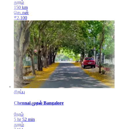
தூரம்
150
km
செடான்
₹
2,100
சிறப்பு
Chennai
முதல்
Bangalore
நேரம்
5 hr 52 min
தூரம்