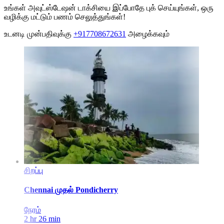
உங்கள் அவுட்ஸ்டேஷன் டாக்சியை இப்போதே புக் செய்யுங்கள், ஒரு
வழிக்கு மட்டும் பணம் செலுத்துங்கள்!
உடனடி முன்பதிவுக்கு
+917708672631
அழைக்கவும்
சிறப்பு
Chennai
முதல்
Pondicherry
நேரம்
2 hr 26 min