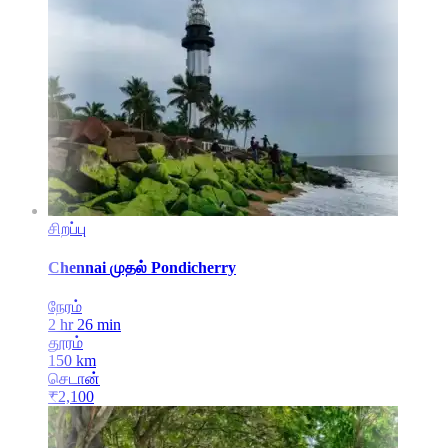
சிறப்பு
Chennai
முதல்
Pondicherry
நேரம்
2 hr 26 min
தூரம்
150
km
செடான்
₹
2,100