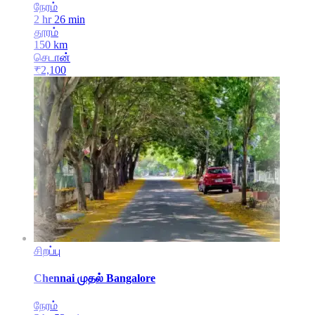
நேரம்
2 hr 26 min
தூரம்
150
km
செடான்
₹
2,100
சிறப்பு
Chennai
முதல்
Bangalore
நேரம்