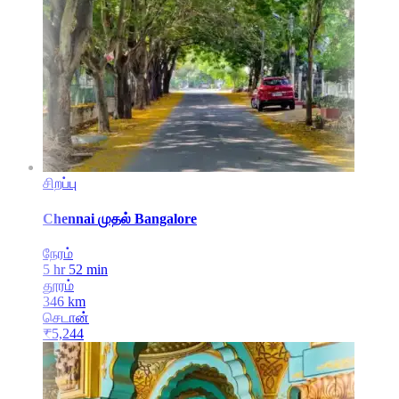
சிறப்பு
Chennai
முதல்
Bangalore
நேரம்
5 hr 52 min
தூரம்
346
km
செடான்
₹
5,244