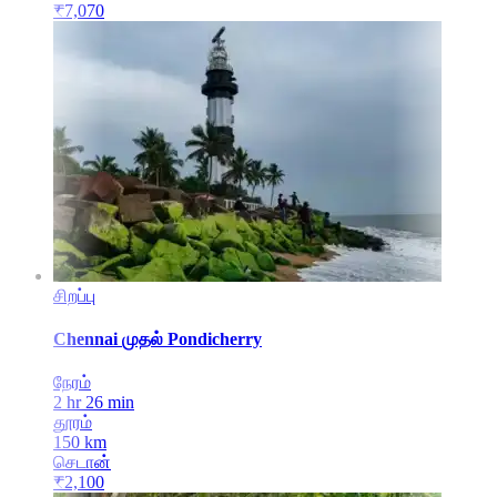
₹
7,070
சிறப்பு
Chennai
முதல்
Pondicherry
நேரம்
2 hr 26 min
தூரம்
150
km
செடான்
₹
2,100