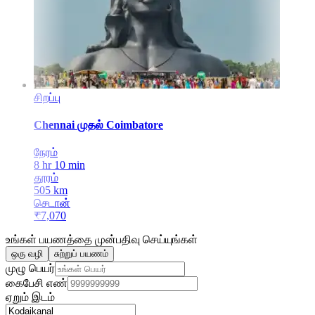
சிறப்பு
Chennai
முதல்
Coimbatore
நேரம்
8 hr 10 min
தூரம்
505
km
செடான்
₹
7,070
உங்கள் பயணத்தை முன்பதிவு செய்யுங்கள்
ஒரு வழி
சுற்றுப் பயணம்
முழு பெயர்
கைபேசி எண்
ஏறும் இடம்