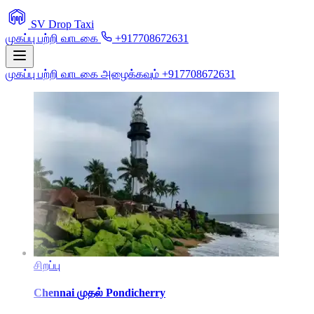
SV Drop Taxi
முகப்பு
பற்றி
வாடகை
+917708672631
முகப்பு
பற்றி
வாடகை
அழைக்கவும் +917708672631
சிறப்பு
Chennai
முதல்
Pondicherry