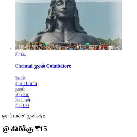
சிறப்பு
Chennai
முதல்
Coimbatore
நேரம்
8 hr 10 min
தூரம்
505
km
செடான்
₹
7,070
டிராப் டாக்சி முன்பதிவு
@ கிமீக்கு ₹15