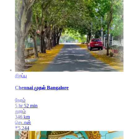
சிறப்பு
Chennai
முதல்
Bangalore
நேரம்
5 hr 52 min
தூரம்
346
km
செடான்
₹
5,244