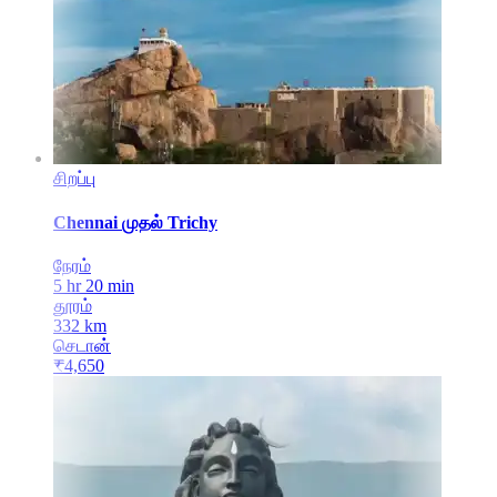
சிறப்பு
Chennai
முதல்
Trichy
நேரம்
5 hr 20 min
தூரம்
332
km
செடான்
₹
4,650