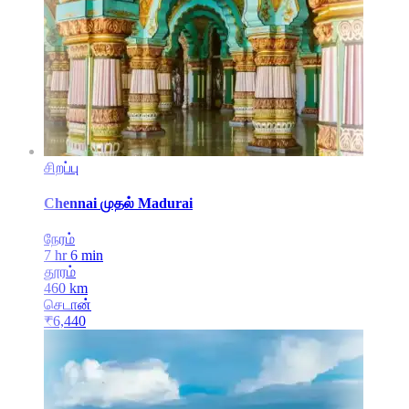
சிறப்பு
Chennai
முதல்
Madurai
நேரம்
7 hr 6 min
தூரம்
460
km
செடான்
₹
6,440