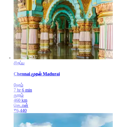
சிறப்பு
Chennai
முதல்
Madurai
நேரம்
7 hr 6 min
தூரம்
460
km
செடான்
₹
6,440