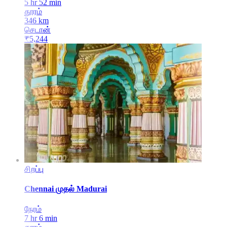
5 hr 52 min
தூரம்
346
km
செடான்
₹
5,244
சிறப்பு
Chennai
முதல்
Madurai
நேரம்
7 hr 6 min