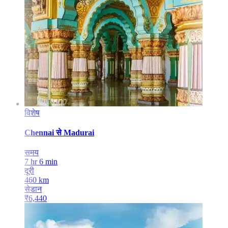
विशेष
Chennai
से
Madurai
समय
7 hr 6 min
दूरी
460
km
सेडान
₹
6,440