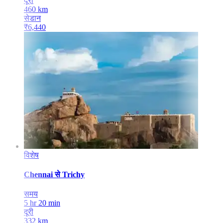
दूरी
460
km
सेडान
₹
6,440
विशेष
Chennai
से
Trichy
समय
5 hr 20 min
दूरी
332
km