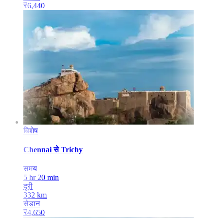
₹
6,440
विशेष
Chennai
से
Trichy
समय
5 hr 20 min
दूरी
332
km
सेडान
₹
4,650