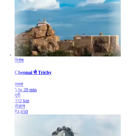
विशेष
Chennai
से
Trichy
समय
5 hr 20 min
दूरी
332
km
सेडान
₹
4,650