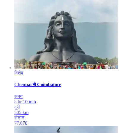
विशेष
Chennai
से
Coimbatore
समय
8 hr 10 min
दूरी
505
km
सेडान
₹
7,070