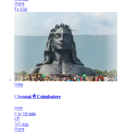
सेडान
₹
4,650
विशेष
Chennai
से
Coimbatore
समय
8 hr 10 min
दूरी
505
km
सेडान