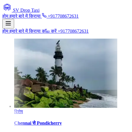
SV Drop Taxi
होम
हमारे बारे में
किराया
+917708672631
होम
हमारे बारे में
किराया
कॉல करें +917708672631
विशेष
Chennai
से
Pondicherry