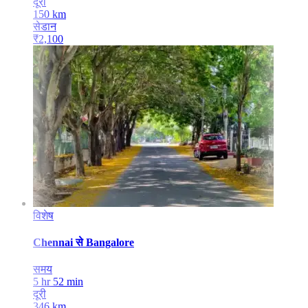
दूरी
150
km
सेडान
₹
2,100
विशेष
Chennai
से
Bangalore
समय
5 hr 52 min
दूरी
346
km