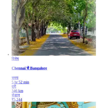
विशेष
Chennai
से
Bangalore
समय
5 hr 52 min
दूरी
346
km
सेडान
₹
5,244