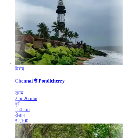
विशेष
Chennai
से
Pondicherry
समय
2 hr 26 min
दूरी
150
km
सेडान
₹
2,100