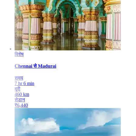
विशेष
Chennai
से
Madurai
समय
7 hr 6 min
दूरी
460
km
सेडान
₹
6,440