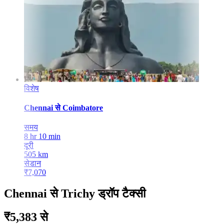
विशेष
Chennai
से
Coimbatore
समय
8 hr 10 min
दूरी
505
km
सेडान
₹
7,070
Chennai से Trichy ड्रॉप टैक्सी
₹5,383 से