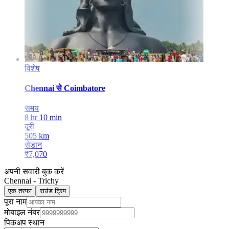
विशेष
Chennai
से
Coimbatore
समय
8 hr 10 min
दूरी
505
km
सेडान
₹
7,070
अपनी सवारी बुक करें
Chennai
-
Trichy
एक तरफा
राउंड ट्रिप
पूरा नाम
मोबाइल नंबर
पिकअप स्थान