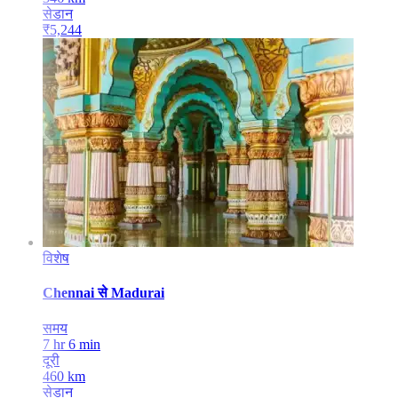
सेडान
₹
5,244
विशेष
Chennai
से
Madurai
समय
7 hr 6 min
दूरी
460
km
सेडान