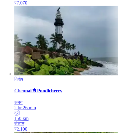
₹
7,070
विशेष
Chennai
से
Pondicherry
समय
2 hr 26 min
दूरी
150
km
सेडान
₹
2,100