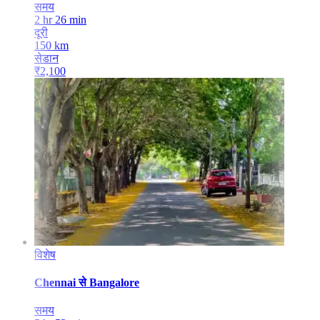
समय
2 hr 26 min
दूरी
150
km
सेडान
₹
2,100
विशेष
Chennai
से
Bangalore
समय