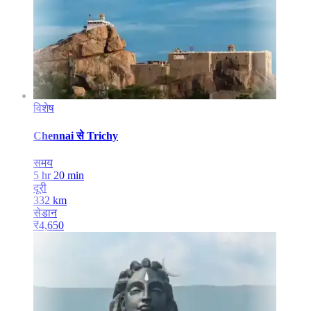
विशेष
Chennai
से
Trichy
समय
5 hr 20 min
दूरी
332
km
सेडान
₹
4,650