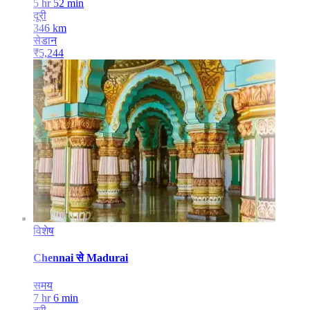
5 hr 52 min
दूरी
346
km
सेडान
₹
5,244
विशेष
Chennai
से
Madurai
समय
7 hr 6 min