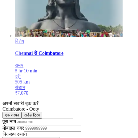
विशेष
Chennai
से
Coimbatore
समय
8 hr 10 min
दूरी
505
km
सेडान
₹
7,070
अपनी सवारी बुक करें
Coimbatore
-
Ooty
एक तरफा
राउंड ट्रिप
पूरा नाम
मोबाइल नंबर
पिकअप स्थान