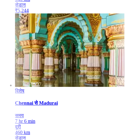
सेडान
₹
5,244
विशेष
Chennai
से
Madurai
समय
7 hr 6 min
दूरी
460
km
सेडान