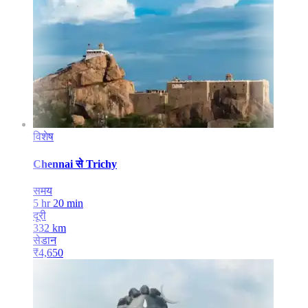
विशेष
Chennai
से
Trichy
समय
5 hr 20 min
दूरी
332
km
सेडान
₹
4,650