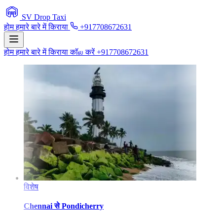
SV Drop Taxi
होम
हमारे बारे में
किराया
+917708672631
होम
हमारे बारे में
किराया
कॉல करें +917708672631
विशेष
Chennai
से
Pondicherry