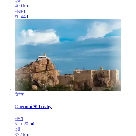
दूरी
460
km
सेडान
₹
6,440
विशेष
Chennai
से
Trichy
समय
5 hr 20 min
दूरी
332
km