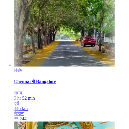
विशेष
Chennai
से
Bangalore
समय
5 hr 52 min
दूरी
346
km
सेडान
₹
5,244