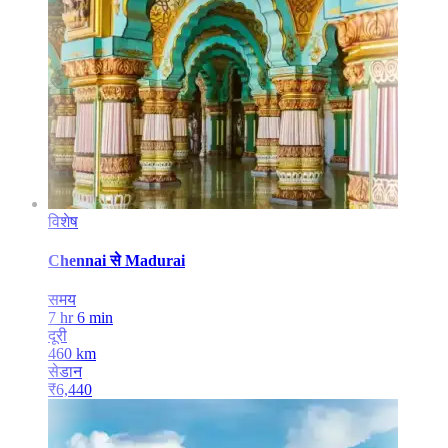
विशेष
Chennai
से
Madurai
समय
7 hr 6 min
दूरी
460
km
सेडान
₹
6,440