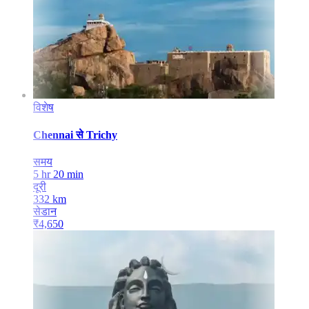
विशेष
Chennai
से
Trichy
समय
5 hr 20 min
दूरी
332
km
सेडान
₹
4,650