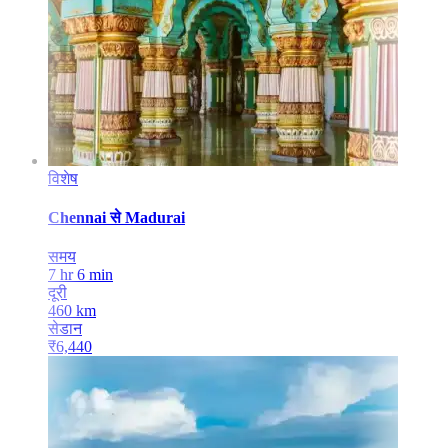
विशेष
Chennai
से
Madurai
समय
7 hr 6 min
दूरी
460
km
सेडान
₹
6,440