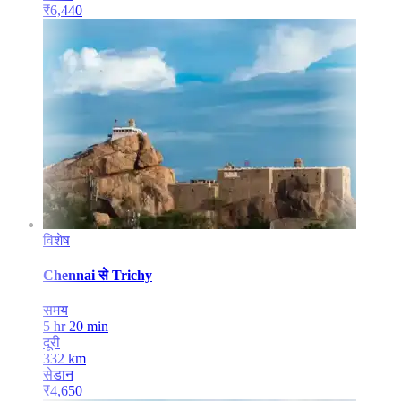
₹
6,440
विशेष
Chennai
से
Trichy
समय
5 hr 20 min
दूरी
332
km
सेडान
₹
4,650