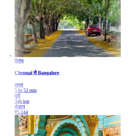
विशेष
Chennai
से
Bangalore
समय
5 hr 52 min
दूरी
346
km
सेडान
₹
5,244