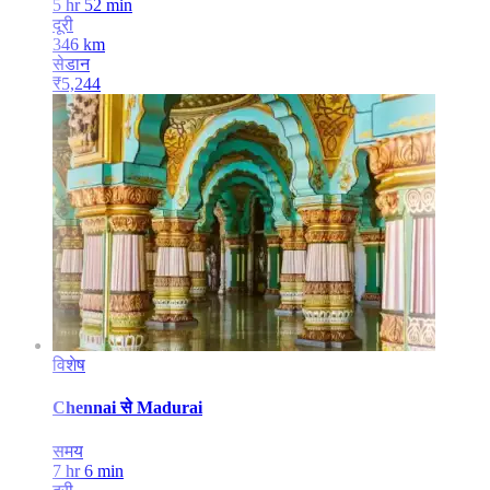
5 hr 52 min
दूरी
346
km
सेडान
₹
5,244
विशेष
Chennai
से
Madurai
समय
7 hr 6 min