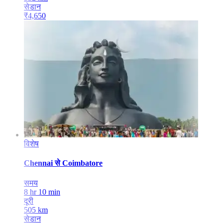
सेडान
₹
4,650
विशेष
Chennai
से
Coimbatore
समय
8 hr 10 min
दूरी
505
km
सेडान