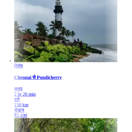
विशेष
Chennai
से
Pondicherry
समय
2 hr 26 min
दूरी
150
km
सेडान
₹
2,100