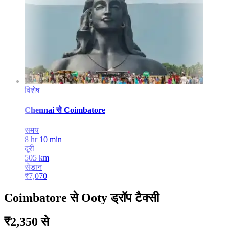
विशेष
Chennai
से
Coimbatore
समय
8 hr 10 min
दूरी
505
km
सेडान
₹
7,070
Coimbatore से Ooty ड्रॉप टैक्सी
₹2,350 से