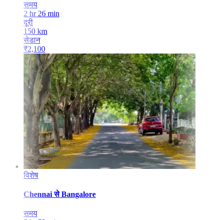
समय
2 hr 26 min
दूरी
150
km
सेडान
₹
2,100
विशेष
Chennai
से
Bangalore
समय