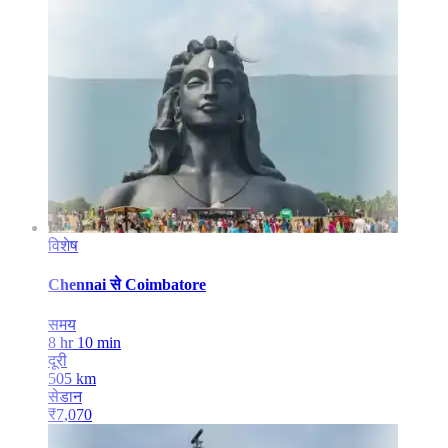
विशेष
Chennai
से
Coimbatore
समय
8 hr 10 min
दूरी
505
km
सेडान
₹
7,070