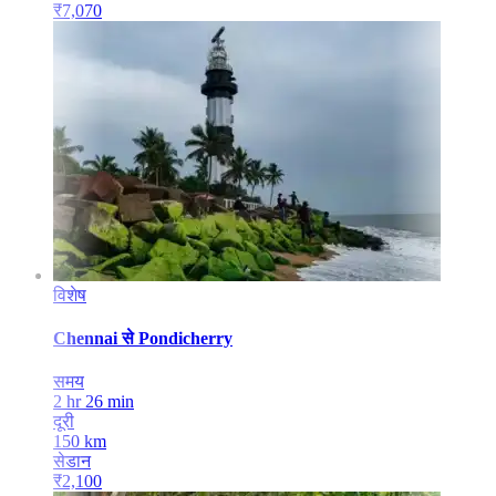
₹
7,070
विशेष
Chennai
से
Pondicherry
समय
2 hr 26 min
दूरी
150
km
सेडान
₹
2,100