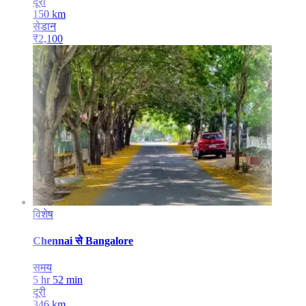
दूरी
150
km
सेडान
₹
2,100
विशेष
Chennai
से
Bangalore
समय
5 hr 52 min
दूरी
346
km