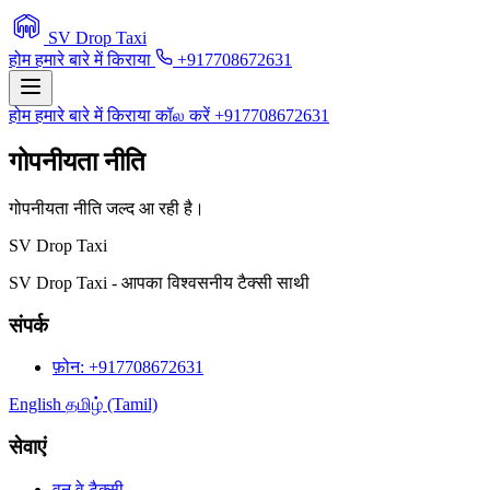
SV Drop Taxi
होम
हमारे बारे में
किराया
+917708672631
होम
हमारे बारे में
किराया
कॉல करें +917708672631
गोपनीयता नीति
गोपनीयता नीति जल्द आ रही है।
SV Drop Taxi
SV Drop Taxi - आपका विश्वसनीय टैक्सी साथी
संपर्क
फ़ोन: +917708672631
English
தமிழ் (Tamil)
सेवाएं
वन वे टैक्सी