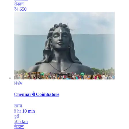
सेडान
₹
4,650
विशेष
Chennai
से
Coimbatore
समय
8 hr 10 min
दूरी
505
km
सेडान