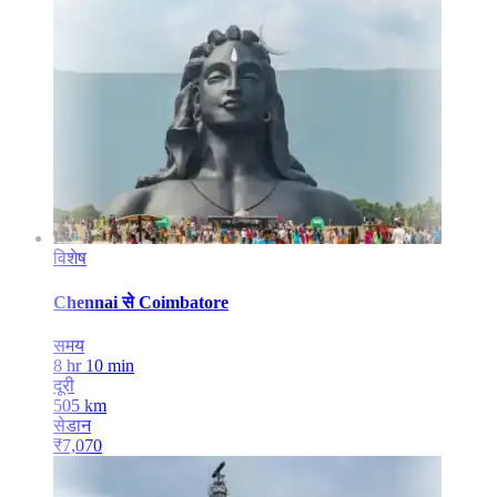
विशेष
Chennai
से
Coimbatore
समय
8 hr 10 min
दूरी
505
km
सेडान
₹
7,070