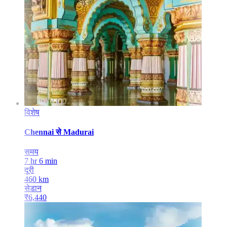
विशेष
Chennai
से
Madurai
समय
7 hr 6 min
दूरी
460
km
सेडान
₹
6,440