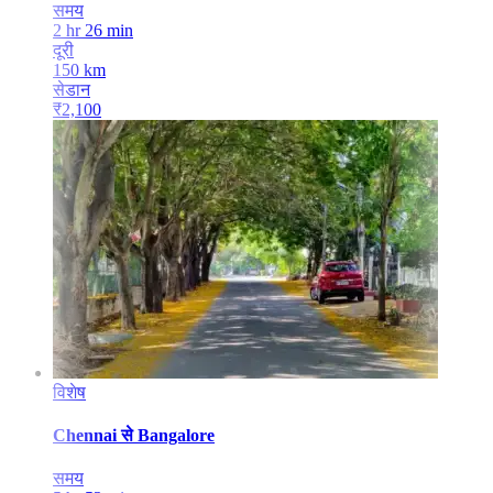
समय
2 hr 26 min
दूरी
150
km
सेडान
₹
2,100
विशेष
Chennai
से
Bangalore
समय