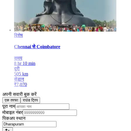
विशेष
Chennai
से
Coimbatore
समय
8 hr 10 min
दूरी
505
km
सेडान
₹
7,070
अपनी सवारी बुक करें
एक तरफा
राउंड ट्रिप
पूरा नाम
मोबाइल नंबर
पिकअप स्थान