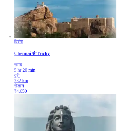
विशेष
Chennai
से
Trichy
समय
5 hr 20 min
दूरी
332
km
सेडान
₹
4,650