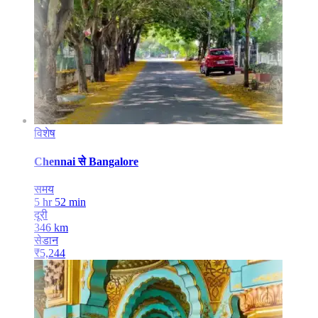
विशेष
Chennai
से
Bangalore
समय
5 hr 52 min
दूरी
346
km
सेडान
₹
5,244