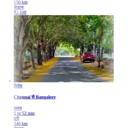
150
km
सेडान
₹
2,100
विशेष
Chennai
से
Bangalore
समय
5 hr 52 min
दूरी
346
km