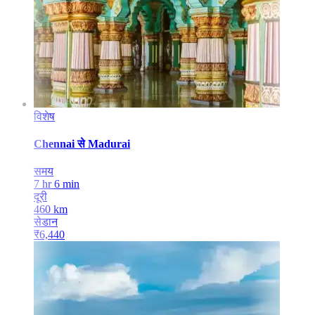
विशेष
Chennai
से
Madurai
समय
7 hr 6 min
दूरी
460
km
सेडान
₹
6,440