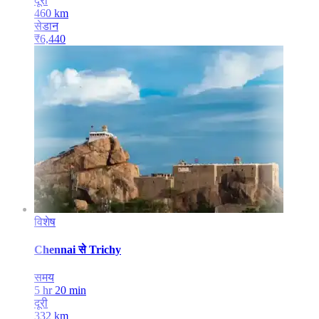
दूरी
460
km
सेडान
₹
6,440
विशेष
Chennai
से
Trichy
समय
5 hr 20 min
दूरी
332
km