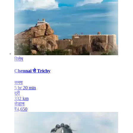
विशेष
Chennai
से
Trichy
समय
5 hr 20 min
दूरी
332
km
सेडान
₹
4,650