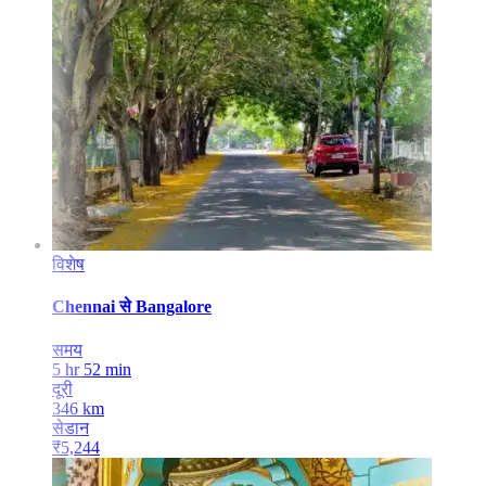
विशेष
Chennai
से
Bangalore
समय
5 hr 52 min
दूरी
346
km
सेडान
₹
5,244