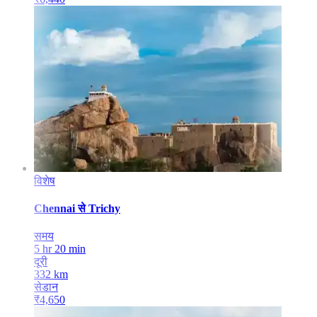
विशेष
Chennai
से
Trichy
समय
5 hr 20 min
दूरी
332
km
सेडान
₹
4,650