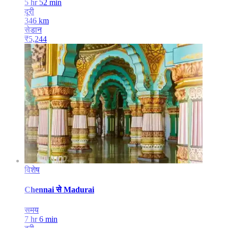
5 hr 52 min
दूरी
346
km
सेडान
₹
5,244
विशेष
Chennai
से
Madurai
समय
7 hr 6 min