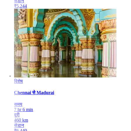
सेडान
₹
5,244
विशेष
Chennai
से
Madurai
समय
7 hr 6 min
दूरी
460
km
सेडान
₹
6,440