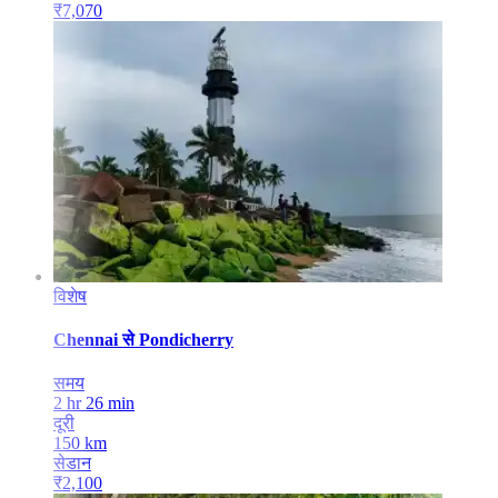
₹
7,070
विशेष
Chennai
से
Pondicherry
समय
2 hr 26 min
दूरी
150
km
सेडान
₹
2,100