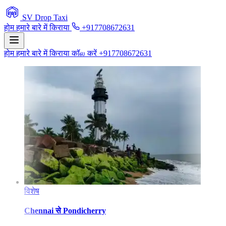
SV Drop Taxi
होम
हमारे बारे में
किराया
+917708672631
होम
हमारे बारे में
किराया
कॉல करें +917708672631
विशेष
Chennai
से
Pondicherry