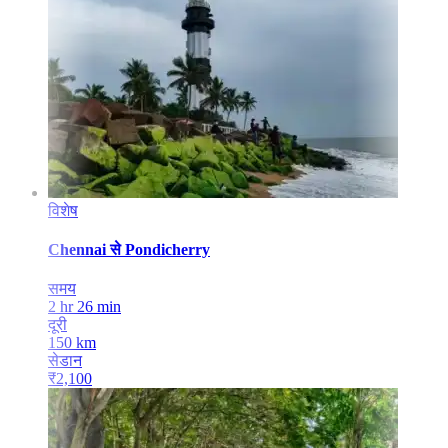
विशेष
Chennai
से
Pondicherry
समय
2 hr 26 min
दूरी
150
km
सेडान
₹
2,100