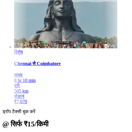
विशेष
Chennai
से
Coimbatore
समय
8 hr 10 min
दूरी
505
km
सेडान
₹
7,070
ड्रॉप टैक्सी बुक करें
@ सिर्फ ₹15/किमी