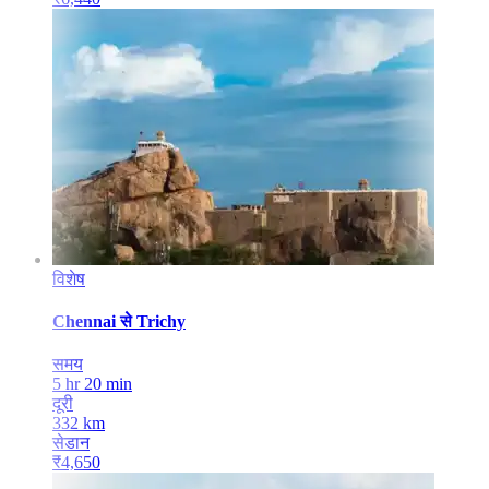
विशेष
Chennai
से
Trichy
समय
5 hr 20 min
दूरी
332
km
सेडान
₹
4,650