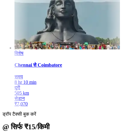
विशेष
Chennai
से
Coimbatore
समय
8 hr 10 min
दूरी
505
km
सेडान
₹
7,070
ड्रॉप टैक्सी बुक करें
@ सिर्फ ₹15/किमी