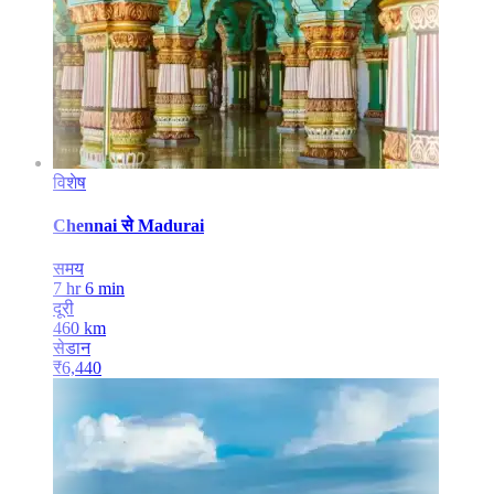
विशेष
Chennai
से
Madurai
समय
7 hr 6 min
दूरी
460
km
सेडान
₹
6,440