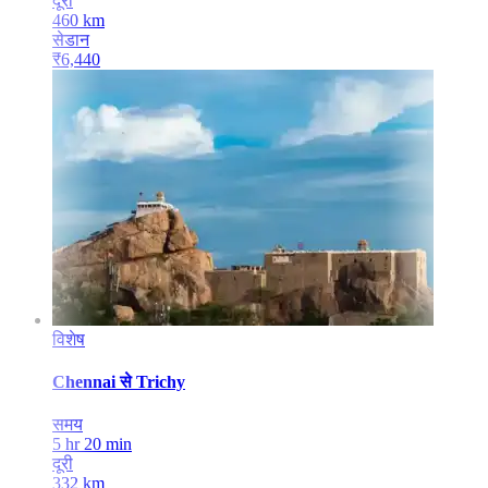
दूरी
460
km
सेडान
₹
6,440
विशेष
Chennai
से
Trichy
समय
5 hr 20 min
दूरी
332
km