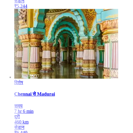
सेडान
₹
5,244
विशेष
Chennai
से
Madurai
समय
7 hr 6 min
दूरी
460
km
सेडान
₹
6,440