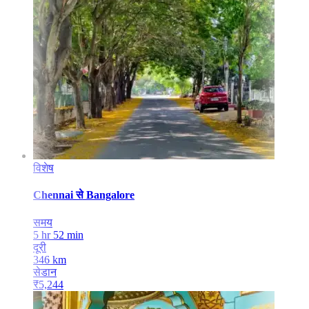
विशेष
Chennai
से
Bangalore
समय
5 hr 52 min
दूरी
346
km
सेडान
₹
5,244