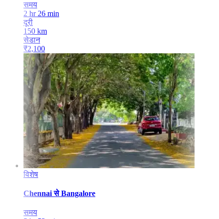
समय
2 hr 26 min
दूरी
150
km
सेडान
₹
2,100
विशेष
Chennai
से
Bangalore
समय