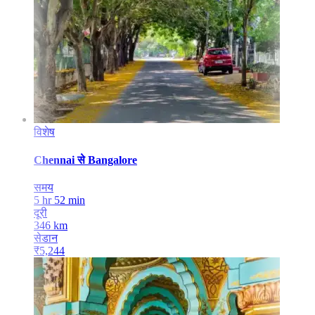
विशेष
Chennai
से
Bangalore
समय
5 hr 52 min
दूरी
346
km
सेडान
₹
5,244