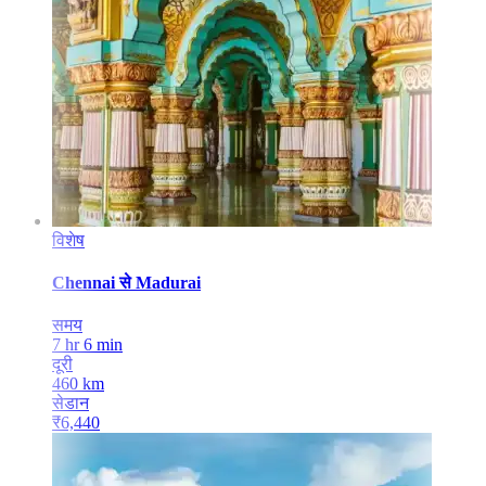
विशेष
Chennai
से
Madurai
समय
7 hr 6 min
दूरी
460
km
सेडान
₹
6,440