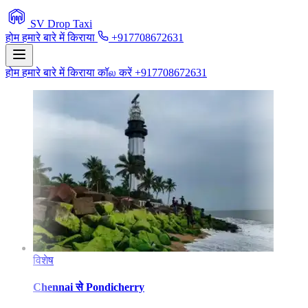
SV Drop Taxi
होम
हमारे बारे में
किराया
+917708672631
होम
हमारे बारे में
किराया
कॉல करें +917708672631
विशेष
Chennai
से
Pondicherry