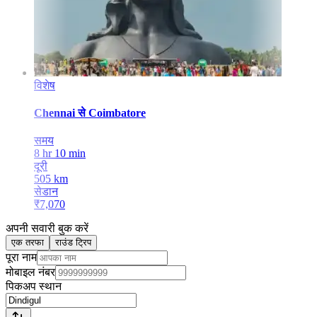
विशेष
Chennai
से
Coimbatore
समय
8 hr 10 min
दूरी
505
km
सेडान
₹
7,070
अपनी सवारी बुक करें
एक तरफा
राउंड ट्रिप
पूरा नाम
मोबाइल नंबर
पिकअप स्थान