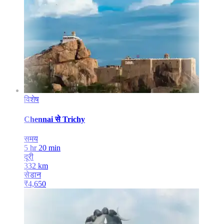
विशेष
Chennai
से
Trichy
समय
5 hr 20 min
दूरी
332
km
सेडान
₹
4,650