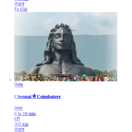
सेडान
₹
4,650
विशेष
Chennai
से
Coimbatore
समय
8 hr 10 min
दूरी
505
km
सेडान