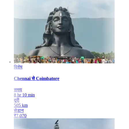
विशेष
Chennai
से
Coimbatore
समय
8 hr 10 min
दूरी
505
km
सेडान
₹
7,070