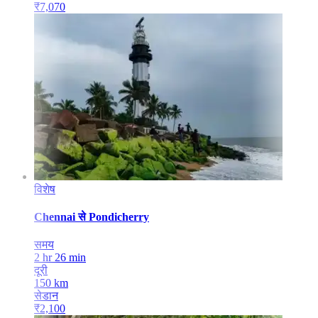
₹
7,070
विशेष
Chennai
से
Pondicherry
समय
2 hr 26 min
दूरी
150
km
सेडान
₹
2,100