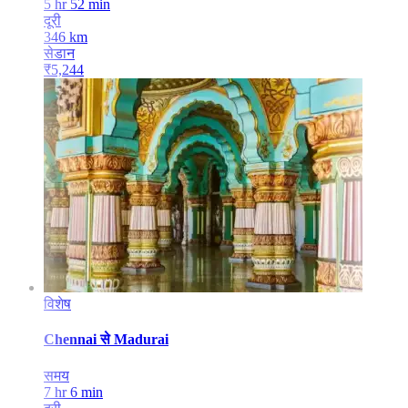
5 hr 52 min
दूरी
346
km
सेडान
₹
5,244
विशेष
Chennai
से
Madurai
समय
7 hr 6 min