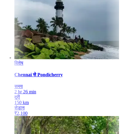
विशेष
Chennai
से
Pondicherry
समय
2 hr 26 min
दूरी
150
km
सेडान
₹
2,100