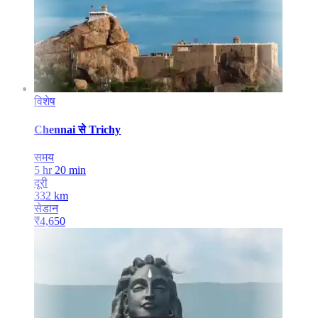
विशेष
Chennai
से
Trichy
समय
5 hr 20 min
दूरी
332
km
सेडान
₹
4,650