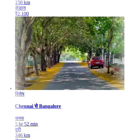
150
km
सेडान
₹
2,100
विशेष
Chennai
से
Bangalore
समय
5 hr 52 min
दूरी
346
km