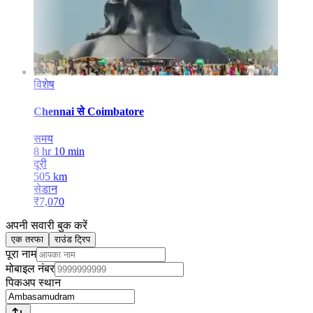
विशेष
Chennai
से
Coimbatore
समय
8 hr 10 min
दूरी
505
km
सेडान
₹
7,070
अपनी सवारी बुक करें
एक तरफा
राउंड ट्रिप
पूरा नाम
मोबाइल नंबर
पिकअप स्थान