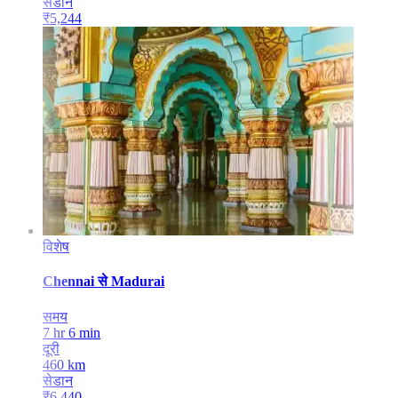
सेडान
₹
5,244
विशेष
Chennai
से
Madurai
समय
7 hr 6 min
दूरी
460
km
सेडान
₹
6,440