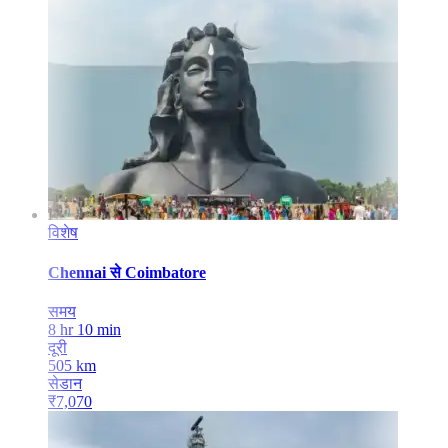
विशेष
Chennai
से
Coimbatore
समय
8 hr 10 min
दूरी
505
km
सेडान
₹
7,070