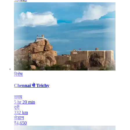
विशेष
Chennai
से
Trichy
समय
5 hr 20 min
दूरी
332
km
सेडान
₹
4,650