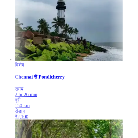
विशेष
Chennai
से
Pondicherry
समय
2 hr 26 min
दूरी
150
km
सेडान
₹
2,100