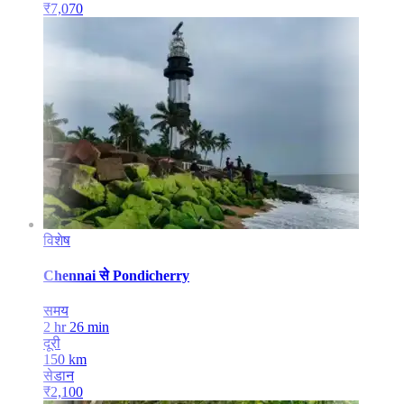
₹
7,070
विशेष
Chennai
से
Pondicherry
समय
2 hr 26 min
दूरी
150
km
सेडान
₹
2,100