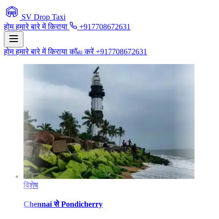
SV Drop Taxi
होम
हमारे बारे में
किराया
+917708672631
होम
हमारे बारे में
किराया
कॉல करें +917708672631
विशेष
Chennai
से
Pondicherry