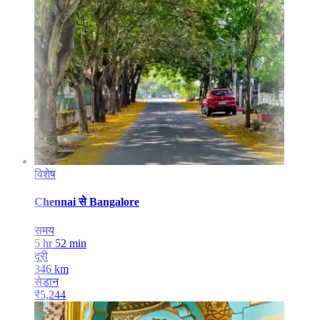
विशेष
Chennai
से
Bangalore
समय
5 hr 52 min
दूरी
346
km
सेडान
₹
5,244