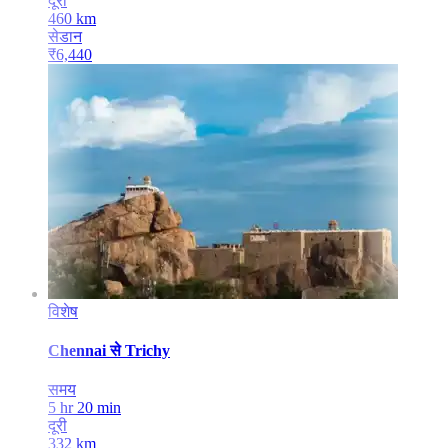
दूरी
460
km
सेडान
₹
6,440
विशेष
Chennai
से
Trichy
समय
5 hr 20 min
दूरी
332
km