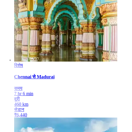
विशेष
Chennai
से
Madurai
समय
7 hr 6 min
दूरी
460
km
सेडान
₹
6,440