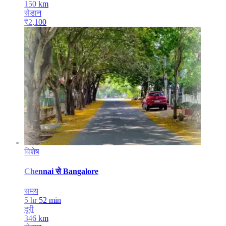
150
km
सेडान
₹
2,100
विशेष
Chennai
से
Bangalore
समय
5 hr 52 min
दूरी
346
km