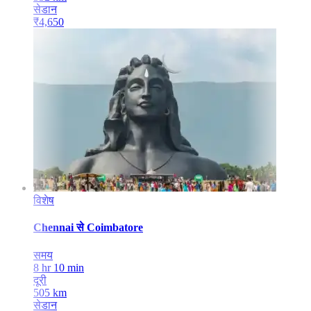
सेडान
₹
4,650
विशेष
Chennai
से
Coimbatore
समय
8 hr 10 min
दूरी
505
km
सेडान