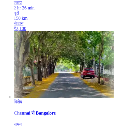
समय
2 hr 26 min
दूरी
150
km
सेडान
₹
2,100
विशेष
Chennai
से
Bangalore
समय