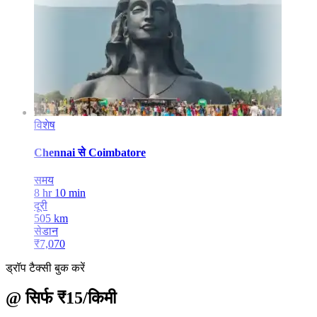
विशेष
Chennai
से
Coimbatore
समय
8 hr 10 min
दूरी
505
km
सेडान
₹
7,070
ड्रॉप टैक्सी बुक करें
@ सिर्फ ₹15/किमी