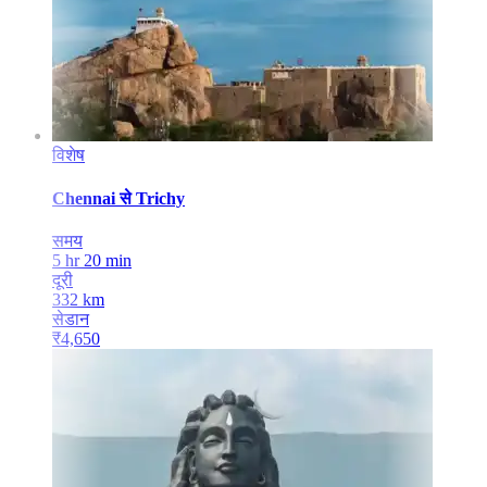
विशेष
Chennai
से
Trichy
समय
5 hr 20 min
दूरी
332
km
सेडान
₹
4,650