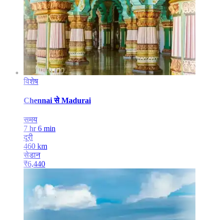
विशेष
Chennai
से
Madurai
समय
7 hr 6 min
दूरी
460
km
सेडान
₹
6,440