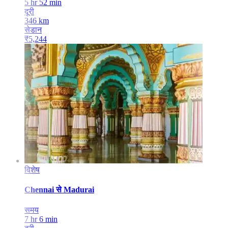
5 hr 52 min
दूरी
346
km
सेडान
₹
5,244
विशेष
Chennai
से
Madurai
समय
7 hr 6 min