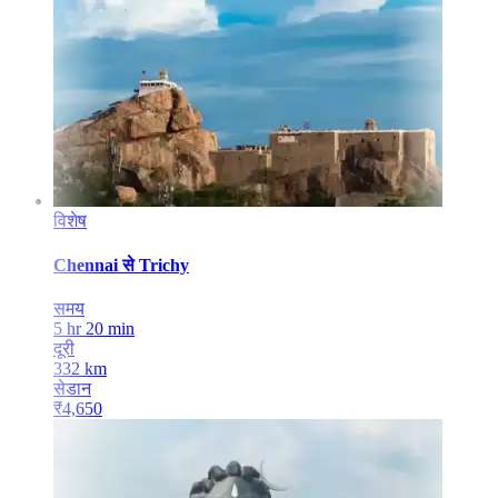
विशेष
Chennai
से
Trichy
समय
5 hr 20 min
दूरी
332
km
सेडान
₹
4,650