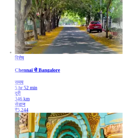
विशेष
Chennai
से
Bangalore
समय
5 hr 52 min
दूरी
346
km
सेडान
₹
5,244