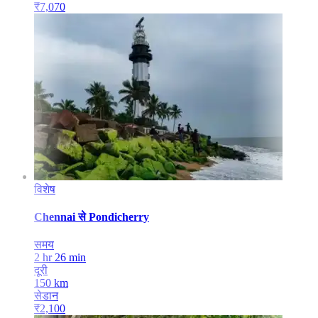
₹
7,070
विशेष
Chennai
से
Pondicherry
समय
2 hr 26 min
दूरी
150
km
सेडान
₹
2,100