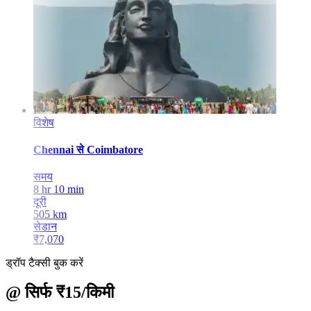
विशेष
Chennai
से
Coimbatore
समय
8 hr 10 min
दूरी
505
km
सेडान
₹
7,070
ड्रॉप टैक्सी बुक करें
@ सिर्फ ₹15/किमी