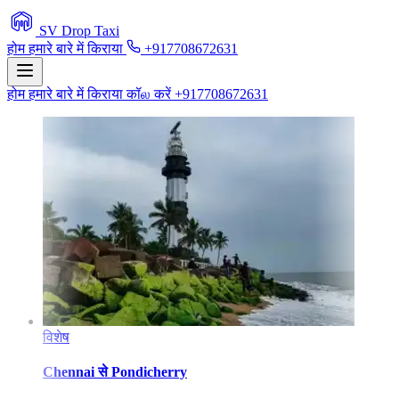
SV Drop Taxi
होम
हमारे बारे में
किराया
+917708672631
होम
हमारे बारे में
किराया
कॉல करें +917708672631
विशेष
Chennai
से
Pondicherry