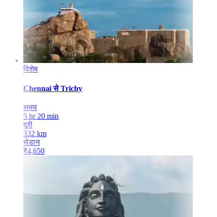
विशेष
Chennai
से
Trichy
समय
5 hr 20 min
दूरी
332
km
सेडान
₹
4,650