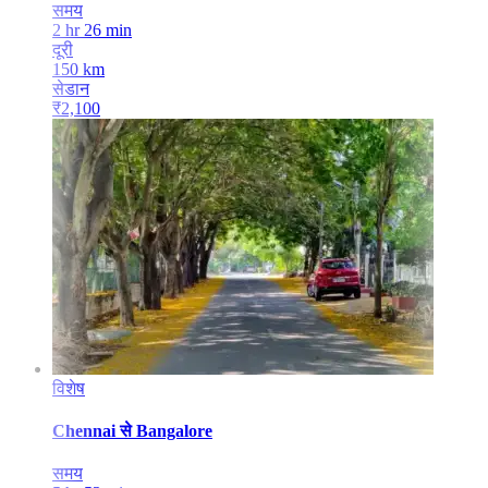
समय
2 hr 26 min
दूरी
150
km
सेडान
₹
2,100
विशेष
Chennai
से
Bangalore
समय