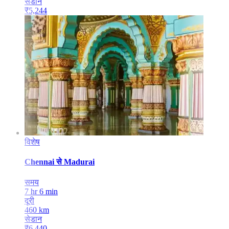
सेडान
₹
5,244
विशेष
Chennai
से
Madurai
समय
7 hr 6 min
दूरी
460
km
सेडान
₹
6,440