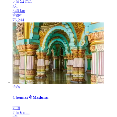
5 hr 52 min
दूरी
346
km
सेडान
₹
5,244
विशेष
Chennai
से
Madurai
समय
7 hr 6 min