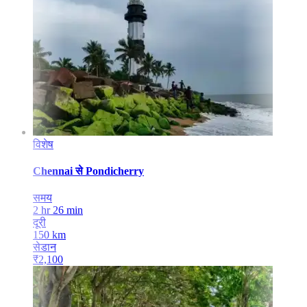
विशेष
Chennai
से
Pondicherry
समय
2 hr 26 min
दूरी
150
km
सेडान
₹
2,100