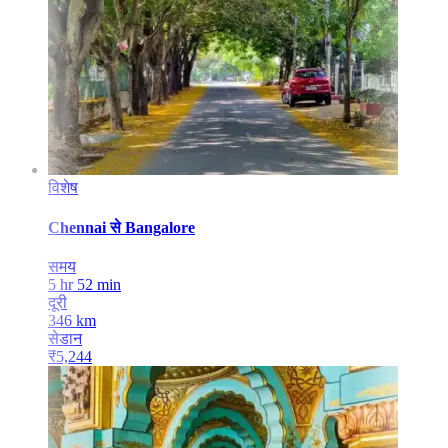
विशेष
Chennai
से
Bangalore
समय
5 hr 52 min
दूरी
346
km
सेडान
₹
5,244