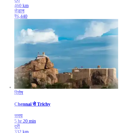
दूरी
460
km
सेडान
₹
6,440
विशेष
Chennai
से
Trichy
समय
5 hr 20 min
दूरी
332
km