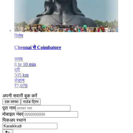
विशेष
Chennai
से
Coimbatore
समय
8 hr 10 min
दूरी
505
km
सेडान
₹
7,070
अपनी सवारी बुक करें
एक तरफा
राउंड ट्रिप
पूरा नाम
मोबाइल नंबर
पिकअप स्थान