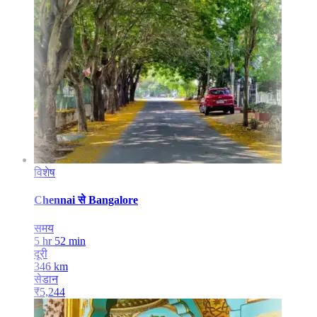
विशेष
Chennai
से
Bangalore
समय
5 hr 52 min
दूरी
346
km
सेडान
₹
5,244