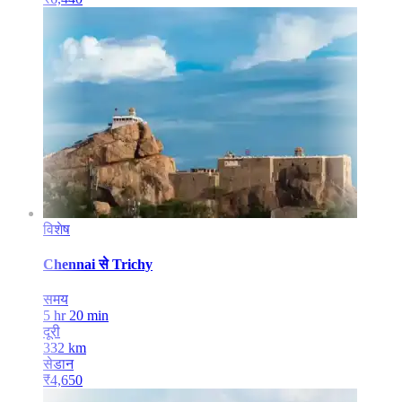
विशेष
Chennai
से
Trichy
समय
5 hr 20 min
दूरी
332
km
सेडान
₹
4,650