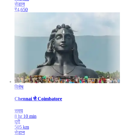
सेडान
₹
4,650
विशेष
Chennai
से
Coimbatore
समय
8 hr 10 min
दूरी
505
km
सेडान