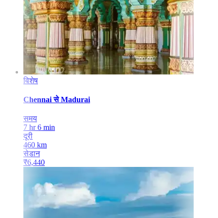
विशेष
Chennai
से
Madurai
समय
7 hr 6 min
दूरी
460
km
सेडान
₹
6,440