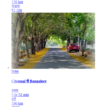
150
km
सेडान
₹
2,100
विशेष
Chennai
से
Bangalore
समय
5 hr 52 min
दूरी
346
km