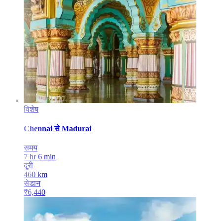
विशेष
Chennai
से
Madurai
समय
7 hr 6 min
दूरी
460
km
सेडान
₹
6,440