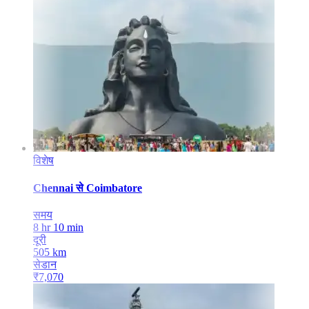
विशेष
Chennai
से
Coimbatore
समय
8 hr 10 min
दूरी
505
km
सेडान
₹
7,070