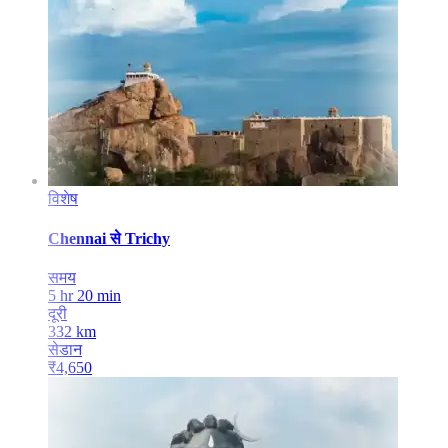
विशेष
Chennai
से
Trichy
समय
5 hr 20 min
दूरी
332
km
सेडान
₹
4,650